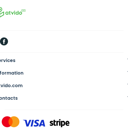
ervices
nformation
tvido.com
ontacts